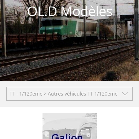
OL.D Modèles
TT - 1/120eme > Autres véhicules TT 1/120eme