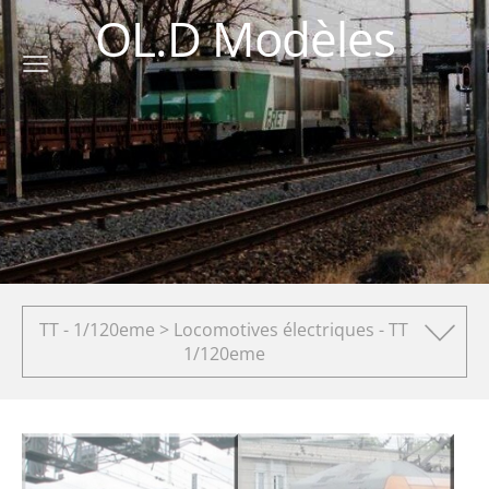
OL.D Modèles
TT - 1/120eme > Locomotives électriques - TT
1/120eme