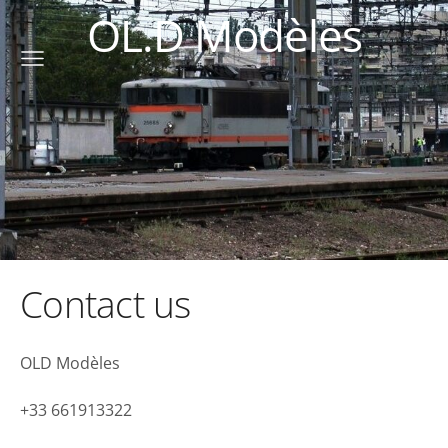
OL.D Modèles
Contact us
OLD Modèles
+33 661913322