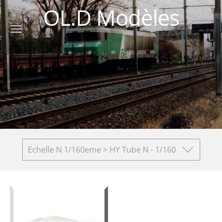
OL.D Modèles
Echelle N 1/160eme > HY Tube N - 1/160