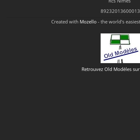
Rcs Nimes
89232013600013
Created with
Mozello
- the world's easies
Retrouvez Old Modèles su