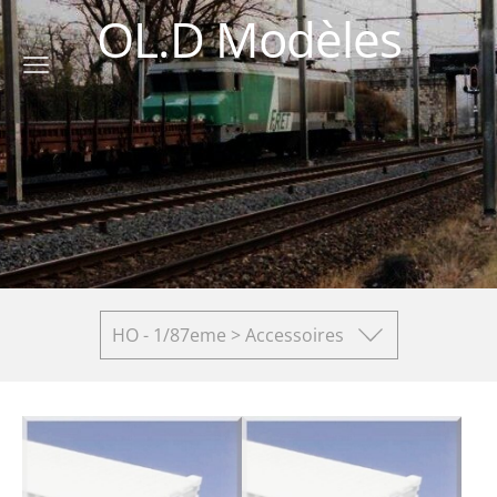
OL.D Modèles
HO - 1/87eme > Accessoires