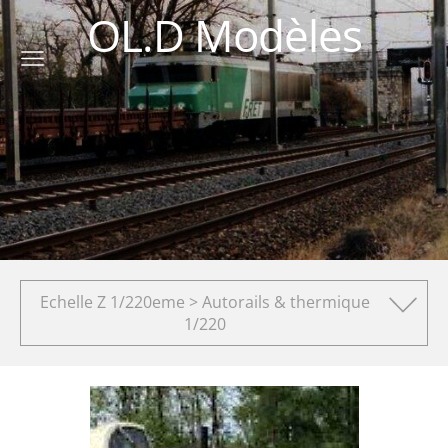
OL.D Modèles
Echelle Z 1/220eme > Autorails & thermique
1/220