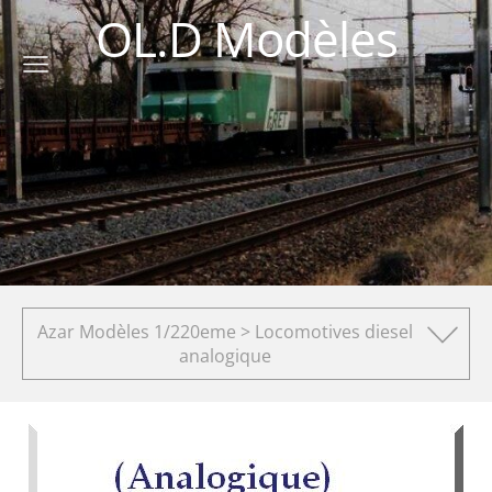
OL.D Modèles
Azar Modèles 1/220eme > Locomotives diesel
analogique