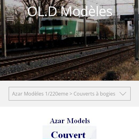
OL.D Modèles
Azar Modèles 1/220eme > Couverts à bogies