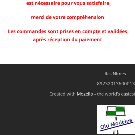
est nécessaire pour vous satisfaire
merci de votre compréhension
Les commandes sont prises en compte et validées
après réception du paiement
Rcs Nimes
89232013600013
Created with
Mozello
- the world's easies